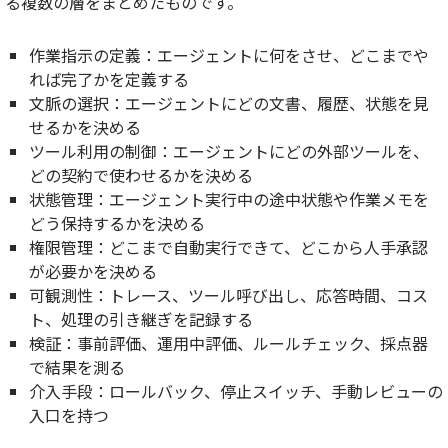
る複数の層をまとめたものです。
作業指示の定義
：エージェントに何をさせ、どこまでや
れば完了かを定義する
文脈の選択
：エージェントにどの文書、履歴、状態を見
せるかを決める
ツール利用の制御
：エージェントにどの外部ツールを、
どの契約で使わせるかを決める
状態管理
：エージェント実行中の途中状態や作業メモを
どう保持するかを決める
権限管理
：どこまで自動実行できて、どこから人手承認
が必要かを決める
可観測性
：トレース、ツール呼び出し、応答時間、コス
ト、処理の引き継ぎを記録する
検証
：事前評価、運用中評価、ルールチェック、採点器
で結果を測る
介入手段
：ロールバック、停止スイッチ、手動レビューの
入口を持つ