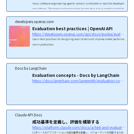
mous software-engineering agents remain unreliable in realistic developm
ent settings. The dominant explanation locates this gap in model capability.
We propose a different locus: software-engineering capability emerges from a
model-harness-environment system, in which a runtime substrate -- the h
developers.openai.com
arness -- mediates how a foundation-model agent observes a project, acts on
Evaluation best practices | OpenAI API
it, receives feedback, and establishes that a change...
https://developers.openai.com/api/docs/guides/evaluation-best-practices
Learn best practices for designing evals to test and improve model performa
nce in production.
Docs by LangChain
Evaluation concepts - Docs by LangChain
https://docs.langchain.com/langsmith/evaluation-concepts
Claude API Docs
成功基準を定義し、評価を構築する
https://platform.claude.com/docs/ja/test-and-evaluate/develop-tests
LLMベースのアプリケーションの成功基準を定義し、パフォーマンスを測定するため