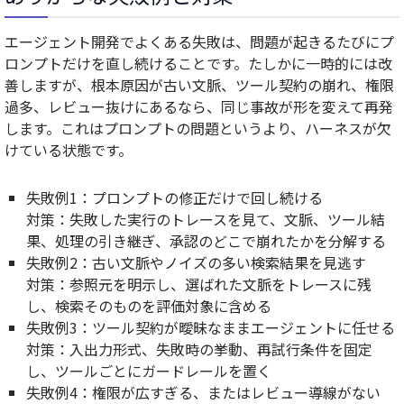
エージェント開発でよくある失敗は、問題が起きるたびにプ
ロンプトだけを直し続けることです。たしかに一時的には改
善しますが、根本原因が古い文脈、ツール契約の崩れ、権限
過多、レビュー抜けにあるなら、同じ事故が形を変えて再発
します。これはプロンプトの問題というより、ハーネスが欠
けている状態です。
失敗例1：プロンプトの修正だけで回し続ける
対策：失敗した実行のトレースを見て、文脈、ツール結
果、処理の引き継ぎ、承認のどこで崩れたかを分解する
失敗例2：古い文脈やノイズの多い検索結果を見逃す
対策：参照元を明示し、選ばれた文脈をトレースに残
し、検索そのものを評価対象に含める
失敗例3：ツール契約が曖昧なままエージェントに任せる
対策：入出力形式、失敗時の挙動、再試行条件を固定
し、ツールごとにガードレールを置く
失敗例4：権限が広すぎる、またはレビュー導線がない